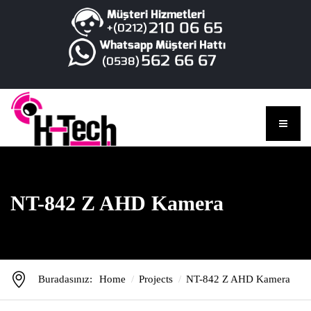
NT-842 Z AHD Kamera
Buradasınız:
Home
Projects
NT-842 Z AHD Kamera