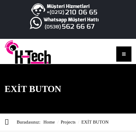
EXİT BUTON
Buradasınız:
Home
Projects
EXİT BUTON